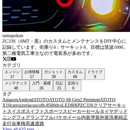
suisupokun
ZC33S（6MT・黒）のカスタムとメンテナンスをDIY中心に
記録しています。街乗り4：サーキット6、目標は筑波1000。
第二種電気工事士なので電装系が多めです。
カテゴリ
エンジン
お得情報
ガジェット
カスタム
ドライブ
17
17
39
89
9
メンテナンス
入門・基礎
日記
足回り
48
26
21
6
タグ
Amazon
Android
ATOTO
ATOTO S8 Gen2 Premium
ATOTO
X10
carrozzeria
cusco
fh-8500dvs
LED
RRP
ZC33S
クリア
サーキッ
ト
スイスポ
スイフトスポーツ
スピーカー
セール
タイヤ
デッド
ニング
フォグランプ
フルバケ
ホイール
内装
塗装
外装
洗車
純正
走行会
車検
高速道路
View all 625 tags →