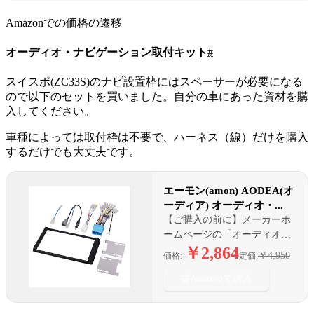
Amazonでの価格の遷移
オーディオ・ナビゲーション取付キット
#
スイスポ(ZC33S)のナビ設置枠にはスペーサーが必要になる
ので以下のセットを買いました。自分の車にあった資材を購
入してください。
車種によっては取付枠は不要で、ハーネス（線）だけを購入
するだけでも大丈夫です。
エーモン(amon) AODEA(オ
ーディア) オーディオ・...
【ご購入の前に】メーカーホ
ームページの「オーディオハ
ーネス/取付キット 取付適合情
￥2,864
￥4,950
価格:
定価:
報」で適合情報をご確認くだ
🛒
さい。専用オーディオ装着車
Amazonで購入
には使用できません。