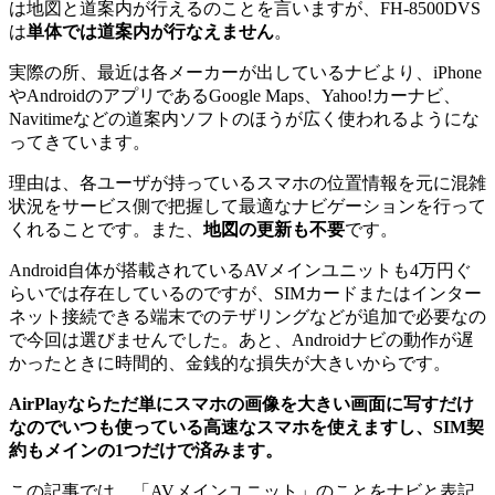
は地図と道案内が行えるのことを言いますが、FH-8500DVS
は
単体では道案内が行なえません
。
実際の所、最近は各メーカーが出しているナビより、iPhone
やAndroidのアプリであるGoogle Maps、Yahoo!カーナビ、
Navitimeなどの道案内ソフトのほうが広く使われるようにな
ってきています。
理由は、各ユーザが持っているスマホの位置情報を元に混雑
状況をサービス側で把握して最適なナビゲーションを行って
くれることです。また、
地図の更新も不要
です。
Android自体が搭載されているAVメインユニットも4万円ぐ
らいでは存在しているのですが、SIMカードまたはインター
ネット接続できる端末でのテザリングなどが追加で必要なの
で今回は選びませんでした。あと、Androidナビの動作が遅
かったときに時間的、金銭的な損失が大きいからです。
AirPlayならただ単にスマホの画像を大きい画面に写すだけ
なのでいつも使っている高速なスマホを使えますし、SIM契
約もメインの1つだけで済みます。
この記事では、「AVメインユニット」のことをナビと表記