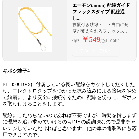
エーモン(amon) 配線ガイド
フレックスタイプ 配線通
し...
被覆付き鉄線・・・自由に角
度が変えられるフレックス素
材採用
￥549
￥584
価格:
定価:
🛒
Amazonで購入
ギボシ端子
#
FH-8500DVSに付属している長い配線をカットして短くした
り、エレクトロタップをつかった挟み込みによる接続をやめ
て綺麗に、より安全に接続するために配線を切って、ギボシ
を取り付けることをします。
配線にこだわらないのであれば不要ですが、時間を惜しまず
に理想を追い求めていけるのもDIYの醍醐味なので是非チャ
レンジしていただければと思います。他の車の電装系にも応
用できますので。