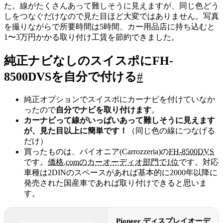
た。線がたくさんあって難しそうに見えますが、同じ色どう
しをつなぐだけなので見た目ほど大変ではありません。写真
を撮りながらで所要時間は5時間、カー用品店に持ち込むと
1〜3万円かかる取り付け工賃を節約できました。
純正ナビなしのスイスポにFH-
8500DVSを自分で付ける
#
純正オプションでスイスポにカーナビを付けていなか
ったので
自分でナビを取り付けます
。
カーナビって線がいっぱいあって難しそうに見えます
が、見た目以上に簡単です！
（同じ色の線につなげる
だけ）
買ったものは、パイオニア(Carrozzeria)の
FH-8500DVS
です。
価格.comのカーオーディオ部門で1位
です。対応
車種は2DINのスペースがあれば基本的に2000年以降に
発売された国産車であれば取り付けできると思いま
す。
Pioneer ディスプレイオーデ