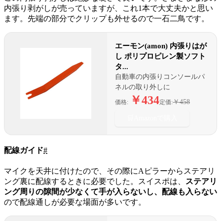
内張り剥がしが売っていますが、これ1本で大丈夫かと思い
ます。先端の部分でクリップも外せるので一石二鳥です。
エーモン(amon) 内張りはが
し ポリプロピレン製ソフト
タ...
自動車の内張りコンソールパ
ネルの取り外しに
￥434
￥458
価格:
定価:
🛒
Amazonで購入
配線ガイド
#
マイクを天井に付けたので、その際にAピラーからステアリ
ング裏に配線するときに必要でした。スイスポは、
ステアリ
ング周りの隙間が少なくて手が入らないし、配線も入らない
ので配線通しが必要な場面が多いです。