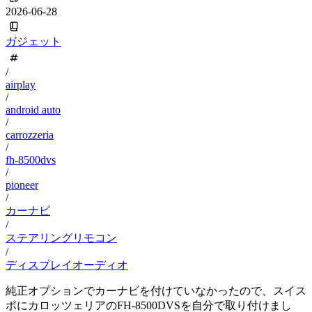
2026-06-28
ガジェット
/
airplay
/
android auto
/
carrozzeria
/
fh-8500dvs
/
pioneer
/
カーナビ
/
ステアリングリモコン
/
ディスプレイオーディオ
純正オプションでカーナビを付けていなかったので、スイス
ポにカロッツェリアのFH-8500DVSを自分で取り付けまし