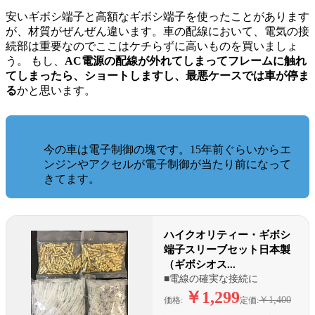
安いギボシ端子と高額なギボシ端子を使ったことがあります
が、材質がぜんぜん違います。車の配線において、電気の接
続部は重要なのでここはケチらずに高いものを買いましょ
う。 もし、
AC電源の配線が外れてしまってフレームに触れ
てしまったら、ショートしますし、最悪ケースでは車が停ま
る
かと思います。
NOTE
今の車は電子制御の塊です。15年前ぐらいからエ
ンジンやアクセルが電子制御が当たり前になって
きてます。
ハイクオリティー・ギボシ
端子スリーブセット日本製
（ギボシオス...
■電線の確実な接続に
￥1,299
￥1,400
価格:
定価: