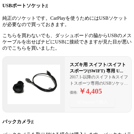
USBポートソケット
#
純正のソケットです。CarPlayを使うためにはUSBソケット
が必要なので買っておきます。
こちらを買わないでも、ダッシュボードの脇からUSBのメス
ケーブルを出せばナビにUSBに接続できますが見た目が悪い
のでこちらを買いました。
スズキ用 スイフト/スイフト
スポーツ(SWIFT) 専用 U...
2017.1-以降のスイフト&スイフ
トスポーツ専用のUSBソケット
＆USBケーブルセットです。
￥4,405
価格:
2023.12~の5代目スイフト
🛒
(ZCDDS/ZCEDS/ZDDDS/ZDEDS
Amazonで購入
型)にも適合致します
バックカメラ
#