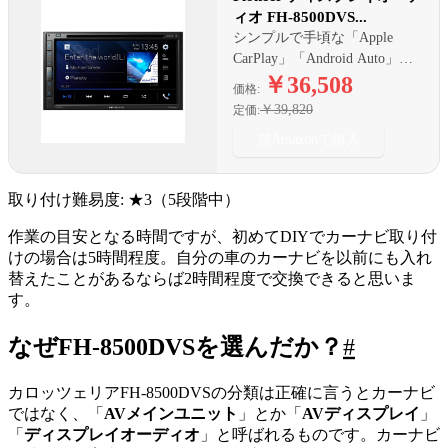
ィオ FH-8500DVS...
シンプルで手頃な「Apple
CarPlay」「Android Auto」対
応ディスプレイオーディオの
￥36,508
価格:
エントリーモデル
￥39,820
定価:
🛒
Amazonで購入
取り付け難易度: ★3（5段階中）
作業の目安となる時間ですが、初めてDIYでカーナビ取り付
けの場合は5時間程度。自分の車のカーナビを以前にも入れ
替えたことがあるならば2時間程度で交換できると思いま
す。
なぜFH-8500DVSを選んだか？
#
カロッツェリアFH-8500DVSの分類は正確に言うとカーナビ
ではなく、「
AVメインユニット
」とか「
AVディスプレイ
」
「
ディスプレイオーディオ
」と呼ばれるものです。カーナビ