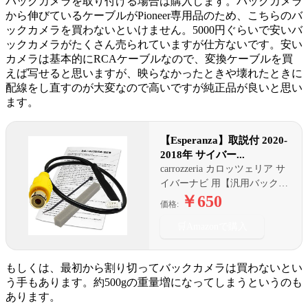
バックカメラを取り付ける場合は購入します。バックカメラ
から伸びているケーブルがPioneer専用品のため、こちらのバ
ックカメラを買わないといけません。5000円ぐらいで安いバ
ックカメラがたくさん売られていますが仕方ないです。安い
カメラは基本的にRCAケーブルなので、変換ケーブルを買
えば写せると思いますが、映らなかったときや壊れたときに
配線をし直すのが大変なので高いですが純正品が良いと思い
ます。
【Esperanza】取説付 2020-
2018年 サイバー...
carrozzeria カロッツェリア サ
イバーナビ 用【汎用バックカ
メラ接続用変換アダプター】
￥650
価格:
ですRD-C200代品
🛒
Amazonで購入
もしくは、最初から割り切ってバックカメラは買わないとい
う手もあります。約500gの重量増になってしまうというのも
あります。