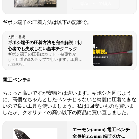
🛒
Amazonで購入
ギボシ端子の圧着方法は以下の記事で。
入門・基礎
ギボシ端子の圧着方法を完全解説！初
心者でも失敗しない基本テクニック
ギボシ端子の圧着はカット・被覆剥が
し・圧着の3ステップで行います。工具と
2022/03/20
資材選びが成功の9割を占めるというポイ
ントや、スリーブの入れ忘れ、被覆の残
し方など初心者がつまずきやすい注意点
電工ペンチ
#
を写真付きで解説します。
ちょっと高いですが安物とは違います。ギボシと同じよう
に、高価なちゃんとしたペンチじゃないと綺麗に圧着できな
いので良い工具を使いましょう。私は1回安いものを買いま
したが、クオリティの高い以下の商品に買い直しました。
エーモン(amon) 電工ペンチ
全長約255mm 端子のか...