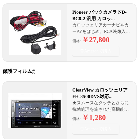
Pioneer バックカメラ ND-
BC8-2 汎用 カロッ...
カロッツェリアカーナビやカ
ーAVをはじめ、RCA映像入力
端子付の様々なモニターと組
￥27,800
価格:
合わせて使用できます。
🛒
Amazonで購入
保護フィルム
#
ClearView カロッツェリア
FH-8500DVS対応...
★スムースなタッチとさらに
抗菌処理を施された高機能反
射防止フィルム
￥1,280
価格:
🛒
Amazonで購入